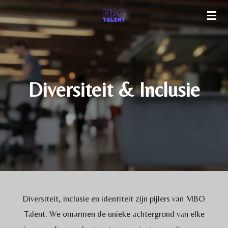
Ga
direct
naar
de
hoofdinhoud
Diversiteit & Inclusie
Diversiteit, inclusie en identiteit zijn pijlers van MBO
Talent.
We omarmen de unieke achtergrond van elke