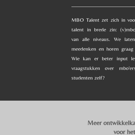
MBO Talent zet zich in voo
talent in brede zin: (v)mb
van alle niveaus. We lat
meedenken en horen graag
Wie kan er beter input le
vraagstukken over mbo'e
studenten zelf?
Meer ontwikkelka
voor h