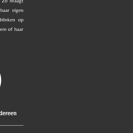
. Zo draagt
 haar eigen
blinken op
hem of haar
edereen