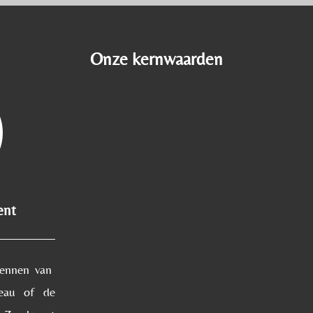
Onze kernwaarden
ent
kennen van
veau of de