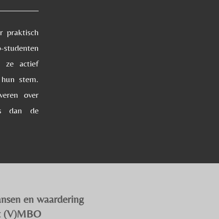
r praktisch
o-studenten
en
ze
actief
 hun stem.
veren over
rs dan de
nsen en waardering
et (V)MBO