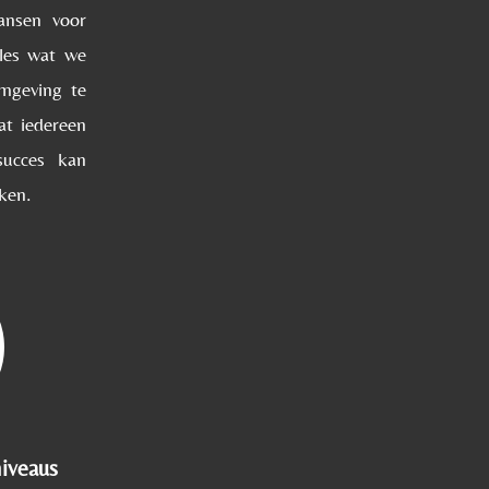
ansen voor
lles wat we
omgeving te
at iedereen
succes kan
aken.
niveaus